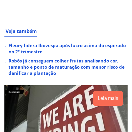
Veja também
Fleury lidera Ibovespa após lucro acima do esperado
no 2º trimestre
Robôs já conseguem colher frutas analisando cor,
tamanho e ponto de maturação com menor risco de
danificar a plantação
Leia mais