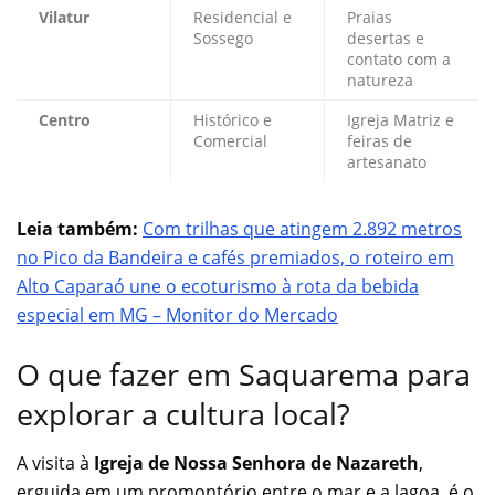
Vilatur
Residencial e
Praias
Sossego
desertas e
contato com a
natureza
Centro
Histórico e
Igreja Matriz e
Comercial
feiras de
artesanato
Leia também:
Com trilhas que atingem 2.892 metros
no Pico da Bandeira e cafés premiados, o roteiro em
Alto Caparaó une o ecoturismo à rota da bebida
especial em MG – Monitor do Mercado
O que fazer em Saquarema para
explorar a cultura local?
A visita à
Igreja de Nossa Senhora de Nazareth
,
erguida em um promontório entre o mar e a lagoa, é o