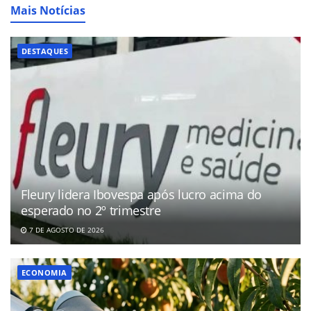
Mais Notícias
DESTAQUES
Fleury lidera Ibovespa após lucro acima do
esperado no 2º trimestre
7 DE AGOSTO DE 2026
ECONOMIA