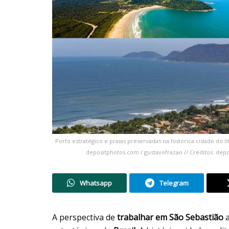
Porto estratégico e praias preservadas na histórica cidade do li
depositphotos.com / gustavofrazao // Créditos: depo
Whatsapp
Telegram
A perspectiva de
trabalhar em São Sebastião
a