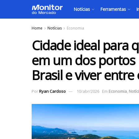
Notícias
Ferramentas
I
Home
Notícias
Economia
Cidade ideal para 
em um dos portos m
Brasil e viver entre
Por
Ryan Cardoso
10/abr/2026
Em
Economia
,
Notíc