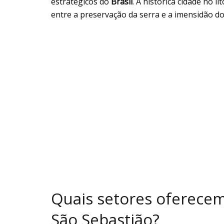
estratégicos do
Brasil
. A histórica cidade no li
entre a preservação da serra e a imensidão do
Quais setores oferecem
São Sebastião?