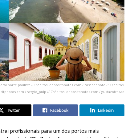
toral norte paulista - Créditos: depositphotos.com / casadaphoto // Créditos:
sitphotos.com / sergio_pulp // Créditos: depositphotos.com / gustavofrazao
Twitter
Facebook
Linkedin
trai profissionais para um dos portos mais