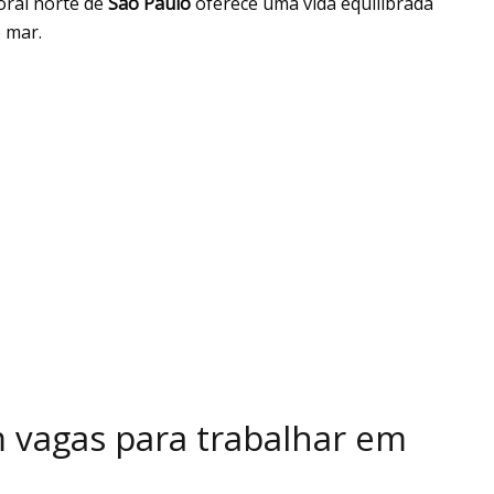
toral norte de
São Paulo
oferece uma vida equilibrada
 mar.
 vagas para trabalhar em