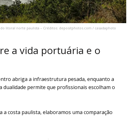
 do litoral norte paulista – Créditos: depositphotos.com / casadaphoto
re a vida portuária e o
centro abriga a infraestrutura pesada, enquanto a
sa dualidade permite que profissionais escolham o
ara a costa paulista, elaboramos uma comparação