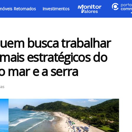
móveis Retomados
Investimentos
quem busca trabalhar
ais estratégicos do
 o mar e a serra
ias