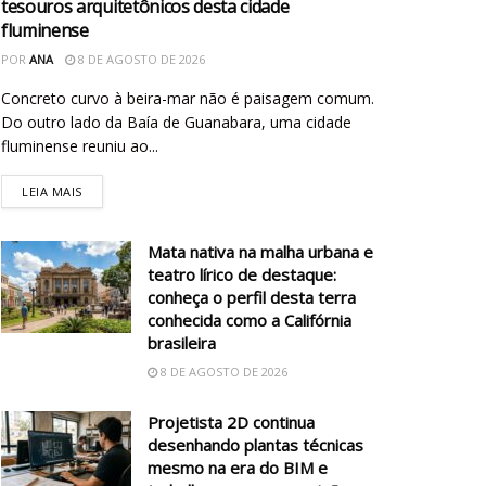
tesouros arquitetônicos desta cidade
fluminense
POR
ANA
8 DE AGOSTO DE 2026
Concreto curvo à beira-mar não é paisagem comum.
Do outro lado da Baía de Guanabara, uma cidade
fluminense reuniu ao...
LEIA MAIS
Mata nativa na malha urbana e
teatro lírico de destaque:
conheça o perfil desta terra
conhecida como a Califórnia
brasileira
8 DE AGOSTO DE 2026
Projetista 2D continua
desenhando plantas técnicas
mesmo na era do BIM e