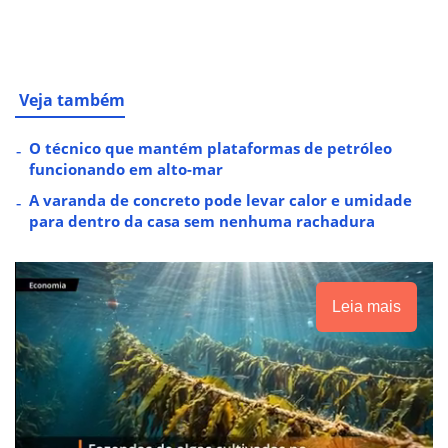
Veja também
O técnico que mantém plataformas de petróleo
funcionando em alto-mar
A varanda de concreto pode levar calor e umidade
para dentro da casa sem nenhuma rachadura
Leia mais