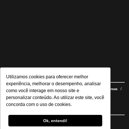
Utilizamos cookies para oferecer melhor
Navegue no site
experiência, melhorar o desempenho, analisar
Últimas notícias
Quem somos
E-books gratuitos
Cursos
como você interage em nosso site e
Política de privacidade
personalizar conteúdo. Ao utilizar este site, você
concorda com o uso de cookies.
Siga nossas redes
Ok, entendi!