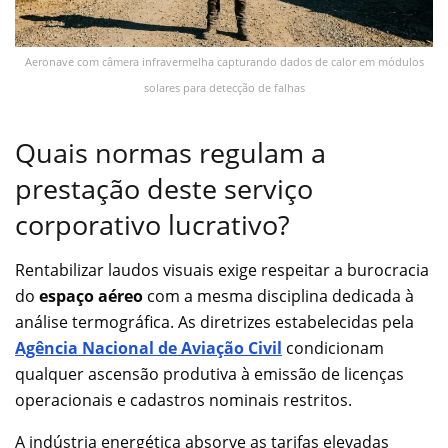
Aeronave com câmera infravermelha capturando dados de calor em módulos
solares para detecção de falhas
Quais normas regulam a
prestação deste serviço
corporativo lucrativo?
Rentabilizar laudos visuais exige respeitar a burocracia
do
espaço aéreo
com a mesma disciplina dedicada à
análise termográfica. As diretrizes estabelecidas pela
Agência Nacional de Aviação Civil
condicionam
qualquer ascensão produtiva à emissão de licenças
operacionais e cadastros nominais restritos.
A indústria energética absorve as tarifas elevadas