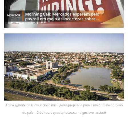
Arena gigante de trinta e cinco mil lugares projetada para a maior festa do peão
do país – Créditos: depositphotos.com / gustavo_asciutti