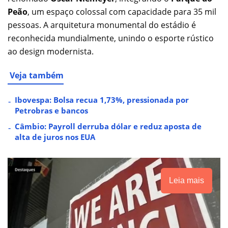
Peão
, um espaço colossal com capacidade para 35 mil
pessoas. A arquitetura monumental do estádio é
reconhecida mundialmente, unindo o esporte rústico
ao design modernista.
Veja também
Ibovespa: Bolsa recua 1,73%, pressionada por
Petrobras e bancos
Câmbio: Payroll derruba dólar e reduz aposta de
alta de juros nos EUA
Leia mais