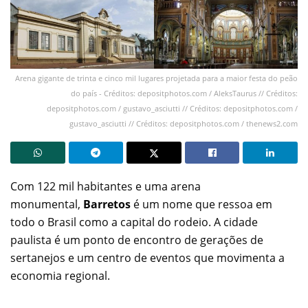
Arena gigante de trinta e cinco mil lugares projetada para a maior festa do peão
do país - Créditos: depositphotos.com / AleksTaurus // Créditos:
depositphotos.com / gustavo_asciutti // Créditos: depositphotos.com /
gustavo_asciutti // Créditos: depositphotos.com / thenews2.com
Com 122 mil habitantes e uma arena
monumental,
Barretos
é um nome que ressoa em
todo o Brasil como a capital do rodeio. A cidade
paulista é um ponto de encontro de gerações de
sertanejos e um centro de eventos que movimenta a
economia regional.