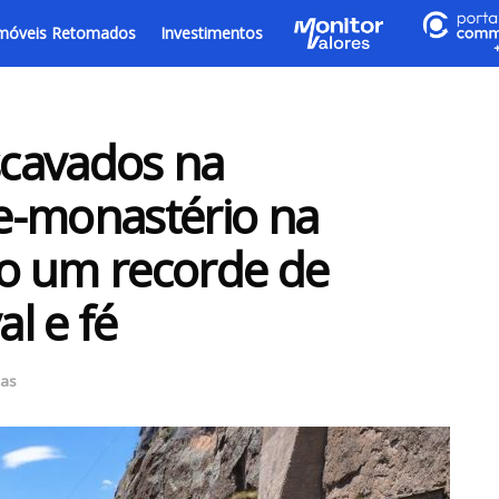
móveis Retomados
Investimentos
cavados na
e-monastério na
o um recorde de
l e fé
ias