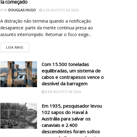
la começado
POR
DOUGLAS HUGO
6 DE AGOSTO DE 2026
A distração não termina quando a notificação
desaparece: parte da mente continua presa ao
assunto interrompido. Retomar o foco exige...
LEIA MAIS
Com 15.500 toneladas
equilibradas, um sistema de
cabos e contrapesos vence o
desnível da barragem
6 DE AGOSTO DE 2026
Em 1935, pesquisador levou
102 sapos do Havaí à
Austrália para salvar os
canaviais e 2.400
descendentes foram soltos