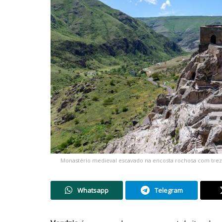
Monastério medieval escavado na encosta rochosa com treze 
Whatsapp
Telegram