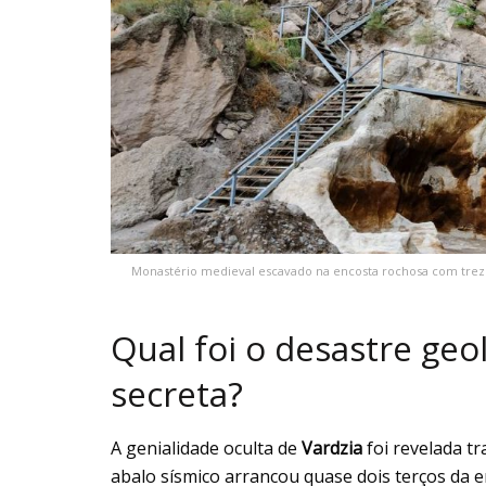
Monastério medieval escavado na encosta rochosa com treze
Qual foi o desastre geo
secreta?
A genialidade oculta de
Vardzia
foi revelada t
abalo sísmico arrancou quase dois terços da