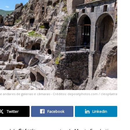
andares de galerias e câmaras - Créditos: depositphotos.com / cleop6atra
Twitter
Facebook
Linkedin