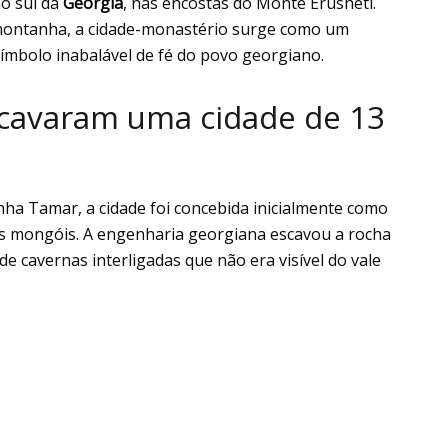
o sul da
Geórgia
, nas encostas do Monte Erusheti.
montanha, a cidade-monastério surge como um
símbolo inabalável de fé do povo georgiano.
cavaram uma cidade de 13
nha Tamar, a cidade foi concebida inicialmente como
es mongóis. A engenharia georgiana escavou a rocha
e cavernas interligadas que não era visível do vale