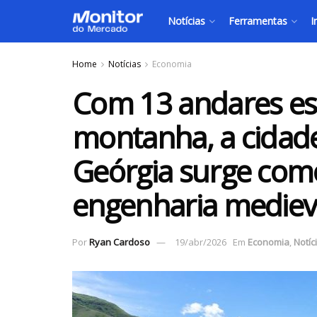
Notícias
Ferramentas
I
Home
Notícias
Economia
Com 13 andares es
montanha, a cidad
Geórgia surge com
engenharia medieva
Por
Ryan Cardoso
19/abr/2026
Em
Economia
,
Notíc