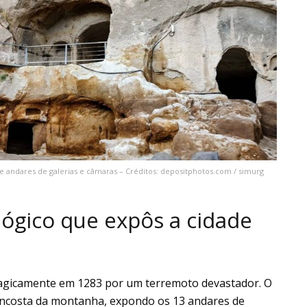
 andares de galerias e câmaras – Créditos: depositphotos.com / simurg
lógico que expôs a cidade
ragicamente em 1283 por um terremoto devastador. O
 encosta da montanha, expondo os 13 andares de