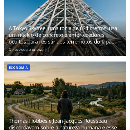
A Tokyo Skytree, uma torre de 634 metros, usa
um núcleo de concreto e amortecedores
ocultos para resistir aos terremotos do Japão
7 DE AGOSTO DE 2026
ECONOMIA
Thomas Hobbes e Jean-Jacques Rousseau
discordavam sobre a natureza humana e esse