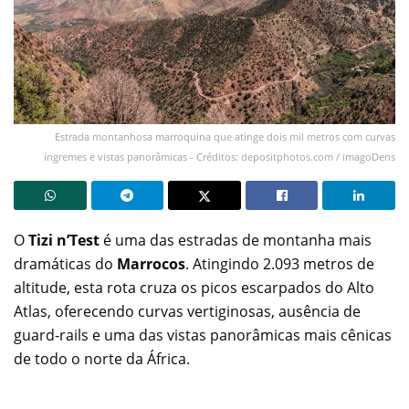
Estrada montanhosa marroquina que atinge dois mil metros com curvas
íngremes e vistas panorâmicas - Créditos: depositphotos.com / imagoDens
O
Tizi n’Test
é uma das estradas de montanha mais
dramáticas do
Marrocos
. Atingindo 2.093 metros de
altitude, esta rota cruza os picos escarpados do Alto
Atlas, oferecendo curvas vertiginosas, ausência de
guard-rails e uma das vistas panorâmicas mais cênicas
de todo o norte da África.