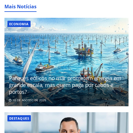
Mais Notícias
ECONOMIA
Parques eólicos no mar prometem energia em
grande escala, mas quem paga por cabos e
portos?
10 DE AGOSTO DE 2026
DESTAQUES