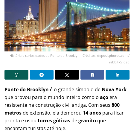
História e curiosidades da Ponte do Brooklyn - Créditos: depositphotos.com /
rabbit75_dep
Ponte do Brooklyn
é o grande símbolo de
Nova York
que provou para o mundo inteiro como o
aço
era
resistente na construção civil antiga. Com seus
800
metros
de extensão, ela demorou
14 anos
para ficar
pronta e usou
torres góticas
de
granito
que
encantam turistas até hoje.