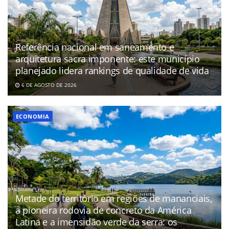
Referência nacional em saneamento e
arquitetura sacra imponente: este município
planejado lidera rankings de qualidade de vida
6 DE AGOSTO DE 2026
ECONOMIA
Metade do território em regiões de mananciais,
a pioneira rodovia de concreto da América
Latina e a imensidão verde da serra: os