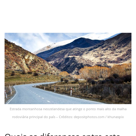
Estrada montanhosa neozelandesa que atinge o ponto mais alto da malha
rodoviária principal do país – Créditos: depositphotos.com / khunaspix