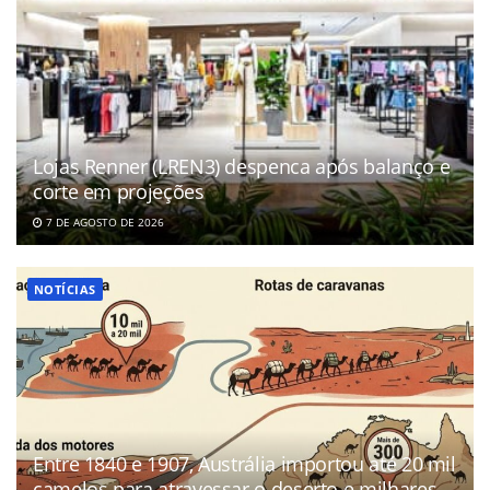
Lojas Renner (LREN3) despenca após balanço e
corte em projeções
7 DE AGOSTO DE 2026
NOTÍCIAS
Entre 1840 e 1907, Austrália importou até 20 mil
camelos para atravessar o deserto e milhares