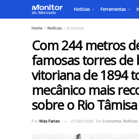
Notícias
Ferramentas
I
Home
Notícias
Economia
Com 244 metros d
famosas torres de b
vitoriana de 1894 
mecânico mais rec
sobre o Rio Tâmisa
Por
Was Farias
27/abr/2026
Em
Economia
,
Notícias