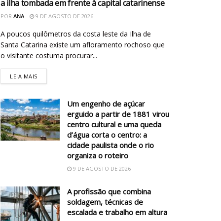
a ilha tombada em frente à capital catarinense
POR
ANA
9 DE AGOSTO DE 2026
A poucos quilômetros da costa leste da Ilha de
Santa Catarina existe um afloramento rochoso que
o visitante costuma procurar...
LEIA MAIS
Um engenho de açúcar
erguido a partir de 1881 virou
centro cultural e uma queda
d’água corta o centro: a
cidade paulista onde o rio
organiza o roteiro
9 DE AGOSTO DE 2026
A profissão que combina
soldagem, técnicas de
escalada e trabalho em altura