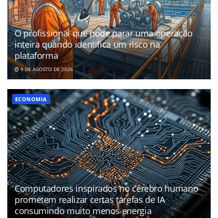
O profissional que pode parar uma operação
inteira quando identifica um risco na
plataforma
9 DE AGOSTO DE 2026
ECONOMIA
Computadores inspirados no cérebro humano
prometem realizar certas tarefas de IA
consumindo muito menos energia