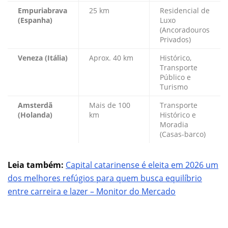
Empuriabrava
25 km
Residencial de
(Espanha)
Luxo
(Ancoradouros
Privados)
Veneza (Itália)
Aprox. 40 km
Histórico,
Transporte
Público e
Turismo
Amsterdã
Mais de 100
Transporte
(Holanda)
km
Histórico e
Moradia
(Casas-barco)
Leia também:
Capital catarinense é eleita em 2026 um
dos melhores refúgios para quem busca equilíbrio
entre carreira e lazer – Monitor do Mercado