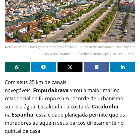
Rede de canais navegáveis com residências que possuem ancoradouros próprios
na costa da Catalunha - Créditos: depositphotos.com / Mrks
Com seus 25 km de canais
navegáveis,
Empuriabrava
virou a maior marina
residencial da Europa e um recorde de urbanismo
sobre a água. Localizada na costa da
Catalunha
,
na
Espanha
, essa cidade planejada permite que os
moradores atraquem seus barcos diretamente no
quintal de casa.