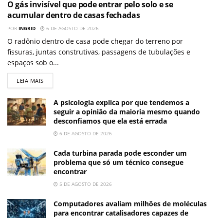
O gás invisível que pode entrar pelo solo e se
acumular dentro de casas fechadas
POR
INGRID
6 DE AGOSTO DE 2026
O radônio dentro de casa pode chegar do terreno por
fissuras, juntas construtivas, passagens de tubulações e
espaços sob o...
LEIA MAIS
A psicologia explica por que tendemos a
seguir a opinião da maioria mesmo quando
desconfiamos que ela está errada
6 DE AGOSTO DE 2026
Cada turbina parada pode esconder um
problema que só um técnico consegue
encontrar
5 DE AGOSTO DE 2026
Computadores avaliam milhões de moléculas
para encontrar catalisadores capazes de