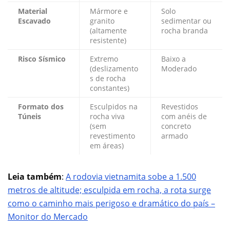
Material
Mármore e
Solo
Escavado
granito
sedimentar ou
(altamente
rocha branda
resistente)
Risco Sísmico
Extremo
Baixo a
(deslizamento
Moderado
s de rocha
constantes)
Formato dos
Esculpidos na
Revestidos
Túneis
rocha viva
com anéis de
(sem
concreto
revestimento
armado
em áreas)
Leia também
:
A rodovia vietnamita sobe a 1.500
metros de altitude; esculpida em rocha, a rota surge
como o caminho mais perigoso e dramático do país –
Monitor do Mercado