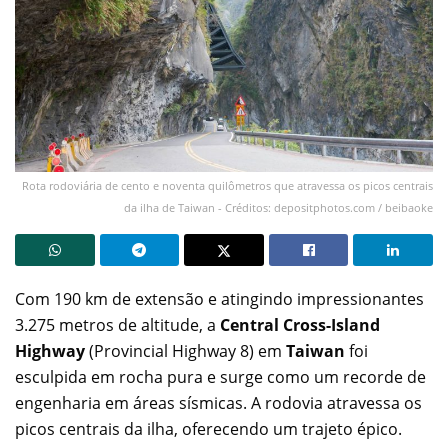
Rota rodoviária de cento e noventa quilômetros que atravessa os picos centrais
da ilha de Taiwan - Créditos: depositphotos.com / beibaoke
Com 190 km de extensão e atingindo impressionantes
3.275 metros de altitude, a
Central Cross-Island
Highway
(Provincial Highway 8) em
Taiwan
foi
esculpida em rocha pura e surge como um recorde de
engenharia em áreas sísmicas. A rodovia atravessa os
picos centrais da ilha, oferecendo um trajeto épico.