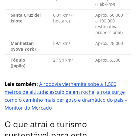
(Hab/km²)
Santa Cruz del
0,01 km² (1
Aprox. 50.000
Islote
hectare)
a 100.000
(estimativa
proporcional)
Manhattan
59,1 km²
Aprox. 28.000
(Nova York)
Tóquio
2.194 km²
Aprox. 6.300
(Japão)
Leia também:
A rodovia vietnamita sobe a 1.500
metros de altitude; esculpida em rocha, a rota surge
como o caminho mais perigoso e dramático do país –
Monitor do Mercado
O que atrai o turismo
sustentável para este