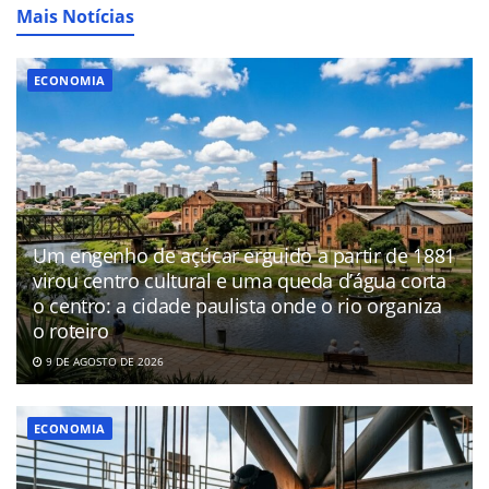
Mais Notícias
ECONOMIA
Um engenho de açúcar erguido a partir de 1881
virou centro cultural e uma queda d’água corta
o centro: a cidade paulista onde o rio organiza
o roteiro
9 DE AGOSTO DE 2026
ECONOMIA