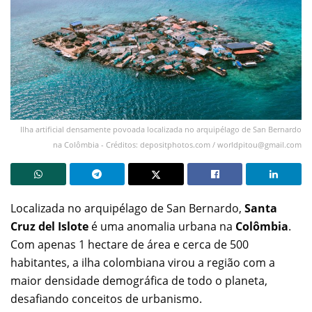
Ilha artificial densamente povoada localizada no arquipélago de San Bernardo
na Colômbia - Créditos: depositphotos.com /
worldpitou@gmail.com
Localizada no arquipélago de San Bernardo,
Santa
Cruz del Islote
é uma anomalia urbana na
Colômbia
.
Com apenas 1 hectare de área e cerca de 500
habitantes, a ilha colombiana virou a região com a
maior densidade demográfica de todo o planeta,
desafiando conceitos de urbanismo.