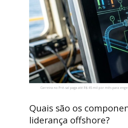
Carreira no Pré-sal paga até R$ 45 mil por mês para eng
Quais são os component
liderança offshore?