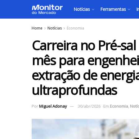
Notícias
Ferramentas
I
Home
Notícias
Economia
Carreira no Pré-sal
mês para engenhei
extração de energi
ultraprofundas
Por
Miguel Adonay
30/abr/2026
Em
Economia
,
Notí