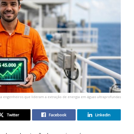
ara engenheiros que lideram a extração de energia em águas ultraprofundas
Twitter
Facebook
Linkedin