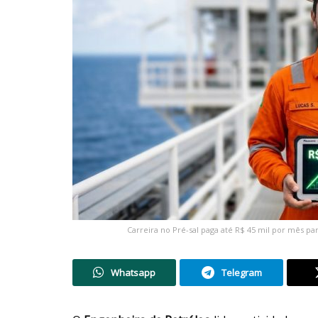
Carreira no Pré-sal paga até R$ 45 mil por mês p
Whatsapp
Telegram