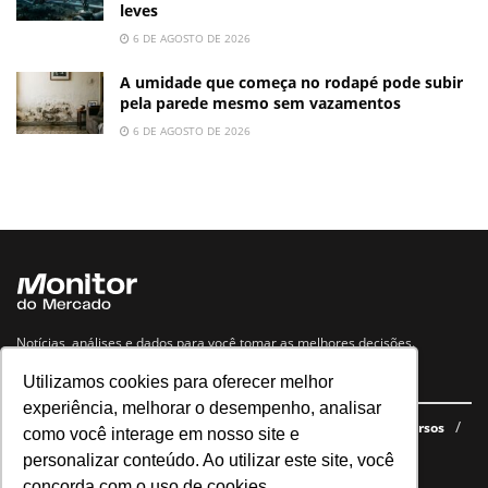
leves
6 DE AGOSTO DE 2026
A umidade que começa no rodapé pode subir
pela parede mesmo sem vazamentos
6 DE AGOSTO DE 2026
Notícias, análises e dados para você tomar as melhores decisões.
Utilizamos cookies para oferecer melhor
Navegue no site
experiência, melhorar o desempenho, analisar
Últimas notícias
Quem somos
E-books gratuitos
Cursos
como você interage em nosso site e
Política de privacidade
personalizar conteúdo. Ao utilizar este site, você
concorda com o uso de cookies.