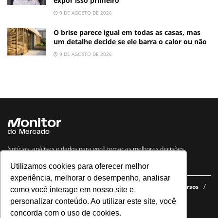
expor isso primeiro
9 DE AGOSTO DE 2026
O brise parece igual em todas as casas, mas
um detalhe decide se ele barra o calor ou não
9 DE AGOSTO DE 2026
Notícias, análises e dados para você tomar as melhores decisões.
Utilizamos cookies para oferecer melhor
Navegue no site
experiência, melhorar o desempenho, analisar
Últimas notícias
Quem somos
E-books gratuitos
Cursos
como você interage em nosso site e
Política de privacidade
personalizar conteúdo. Ao utilizar este site, você
concorda com o uso de cookies.