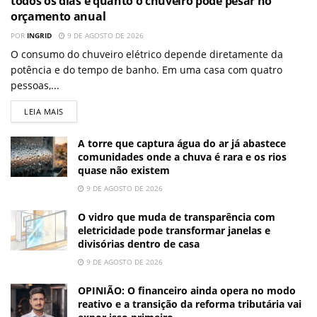
todos os dias e quanto o chuveiro pode pesar no
orçamento anual
POR
INGRID
9 DE AGOSTO DE 2026
O consumo do chuveiro elétrico depende diretamente da
potência e do tempo de banho. Em uma casa com quatro
pessoas,...
LEIA MAIS
A torre que captura água do ar já abastece
comunidades onde a chuva é rara e os rios
quase não existem
9 DE AGOSTO DE 2026
O vidro que muda de transparência com
eletricidade pode transformar janelas e
divisórias dentro de casa
9 DE AGOSTO DE 2026
OPINIÃO: O financeiro ainda opera no modo
reativo e a transição da reforma tributária vai