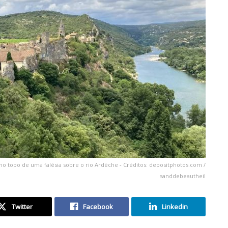
da no topo de uma falésia sobre o rio Ardèche - Créditos: depositphotos.com /
sanddebeautheil
Twitter
Facebook
Linkedin