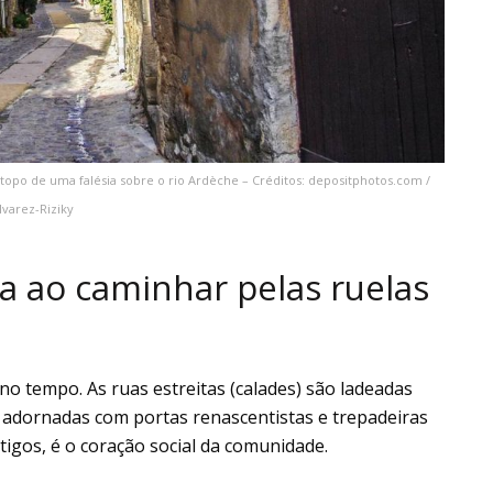
no topo de uma falésia sobre o rio Ardèche – Créditos: depositphotos.com /
lvarez-Riziky
a ao caminhar pelas ruelas
o tempo. As ruas estreitas (calades) são ladeadas
as adornadas com portas renascentistas e trepadeiras
ntigos, é o coração social da comunidade.