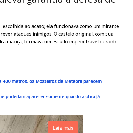
foi escolhida ao acaso; ela funcionava como um mirante
prever ataques inimigos. O castelo original, com sua
dra maciça, formava um escudo impenetrável durante
de 400 metros, os Mosteiros de Meteora parecem
que poderiam aparecer somente quando a obra já
Leia mais