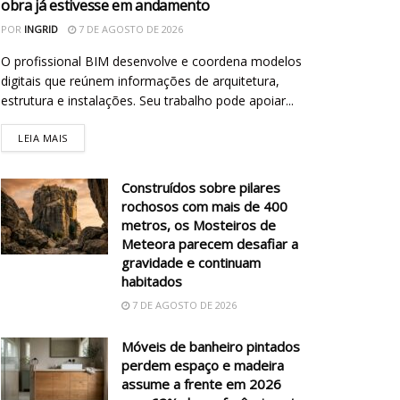
obra já estivesse em andamento
POR
INGRID
7 DE AGOSTO DE 2026
O profissional BIM desenvolve e coordena modelos
digitais que reúnem informações de arquitetura,
estrutura e instalações. Seu trabalho pode apoiar...
LEIA MAIS
Construídos sobre pilares
rochosos com mais de 400
metros, os Mosteiros de
Meteora parecem desafiar a
gravidade e continuam
habitados
7 DE AGOSTO DE 2026
Móveis de banheiro pintados
perdem espaço e madeira
assume a frente em 2026