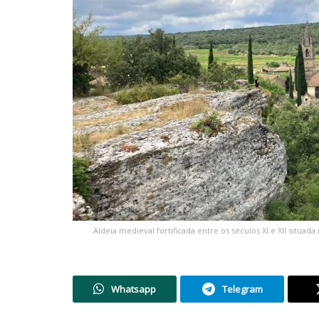
Aldeia medieval fortificada entre os séculos XI e XII situa
Whatsapp
Telegram