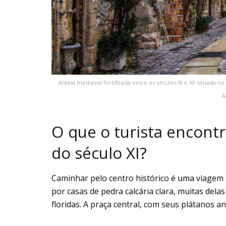
Aldeia medieval fortificada entre os séculos XI e XII situada 
A
O que o turista encontr
do século XI?
Caminhar pelo centro histórico é uma viagem n
por casas de pedra calcária clara, muitas del
floridas. A praça central, com seus plátanos a