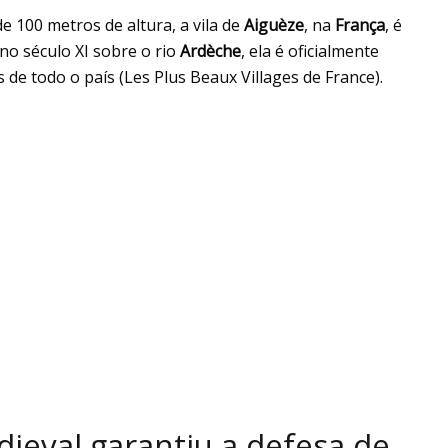
 100 metros de altura, a vila de
Aiguèze
, na
França
, é
no século XI sobre o rio
Ardèche
, ela é oficialmente
 de todo o país (Les Plus Beaux Villages de France).
ieval garantiu a defesa de