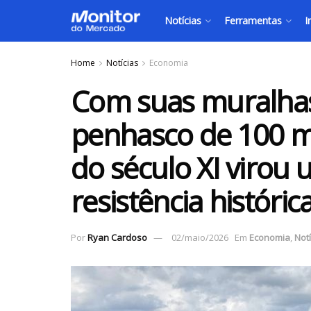
Notícias
Ferramentas
I
Home
Notícias
Economia
Com suas muralha
penhasco de 100 me
do século XI virou
resistência históri
Por
Ryan Cardoso
02/maio/2026
Em
Economia
,
Notí