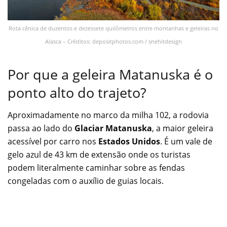
Rota cênica de duzentos e dezessete quilômetros entre montanhas e geleiras no
Alasca – Créditos: depositphotos.com / snehitdesign
Por que a geleira Matanuska é o
ponto alto do trajeto?
Aproximadamente no marco da milha 102, a rodovia
passa ao lado do
Glaciar Matanuska
, a maior geleira
acessível por carro nos
Estados Unidos
. É um vale de
gelo azul de 43 km de extensão onde os turistas
podem literalmente caminhar sobre as fendas
congeladas com o auxílio de guias locais.