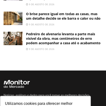
9 DE AGOSTO DE 2026
O brise parece igual em todas as casas, mas
um detalhe decide se ele barra o calor ou não
9 DE AGOSTO DE 2026
Pedreiro de alvenaria levanta a parte mais
visível da obra, mas centímetros de erro
podem acompanhar a casa até o acabamento
9 DE AGOSTO DE 2026
Notícias, análises e dados para você tomar as melhores decisões.
Utilizamos cookies para oferecer melhor
Navegue no site