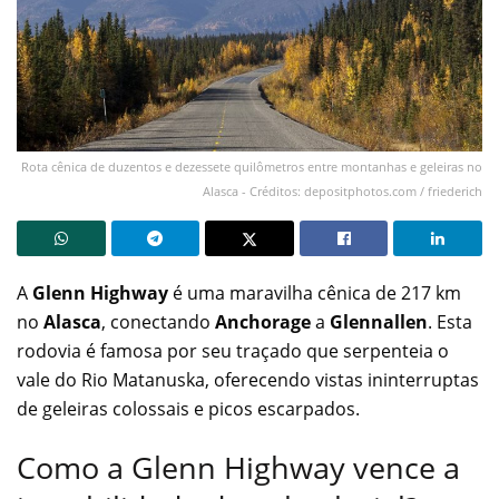
Rota cênica de duzentos e dezessete quilômetros entre montanhas e geleiras no
Alasca - Créditos: depositphotos.com / friederich
A
Glenn Highway
é uma maravilha cênica de 217 km
no
Alasca
, conectando
Anchorage
a
Glennallen
. Esta
rodovia é famosa por seu traçado que serpenteia o
vale do Rio Matanuska, oferecendo vistas ininterruptas
de geleiras colossais e picos escarpados.
Como a Glenn Highway vence a