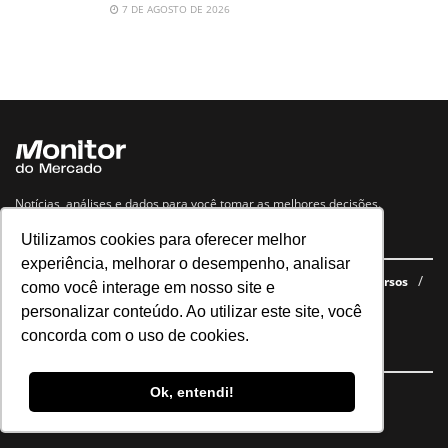
7 DE AGOSTO DE 2026
Notícias, análises e dados para você tomar as melhores decisões.
Utilizamos cookies para oferecer melhor
Navegue no site
experiência, melhorar o desempenho, analisar
Últimas notícias
Quem somos
E-books gratuitos
Cursos
como você interage em nosso site e
Política de privacidade
personalizar conteúdo. Ao utilizar este site, você
concorda com o uso de cookies.
Siga nossas redes
Ok, entendi!