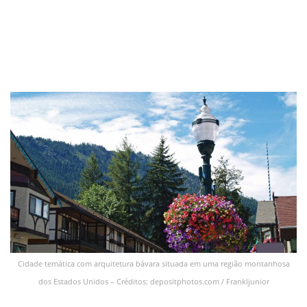
Cidade temática com arquitetura bávara situada em uma região montanhosa
dos Estados Unidos – Créditos: depositphotos.com / Frankljunior