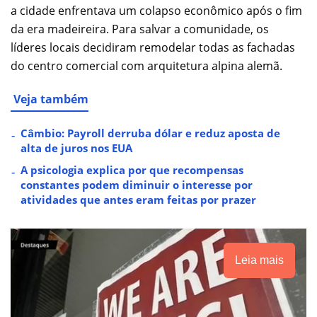
a cidade enfrentava um colapso econômico após o fim
da era madeireira. Para salvar a comunidade, os
líderes locais decidiram remodelar todas as fachadas
do centro comercial com arquitetura alpina alemã.
Veja também
Câmbio: Payroll derruba dólar e reduz aposta de
alta de juros nos EUA
A psicologia explica por que recompensas
constantes podem diminuir o interesse por
atividades que antes eram feitas por prazer
Leia mais