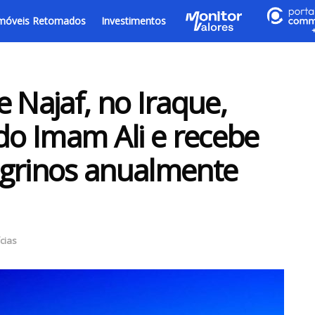
móveis Retomados
Investimentos
 Najaf, no Iraque,
 do Imam Ali e recebe
egrinos anualmente
cias