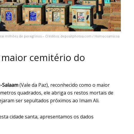
atrai milhões de peregrinos – Créditos: depositphotos.com / Homocosmicos
 maior cemitério do
s-Salaam
(Vale da Paz), reconhecido como o maior
ômetros quadrados, ele abriga os restos mortais de
ejaram ser sepultados próximos ao Imam Ali.
sta cidade santa, apresentamos os dados