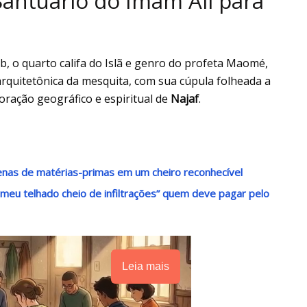
Santuário do Imam Ali para
ib, o quarto califa do Islã e genro do profeta Maomé,
e arquitetônica da mesquita, com sua cúpula folheada a
oração geográfico e espiritual de
Najaf
.
tenas de matérias-primas em um cheiro reconhecível
u meu telhado cheio de infiltrações” quem deve pagar pelo
Leia mais