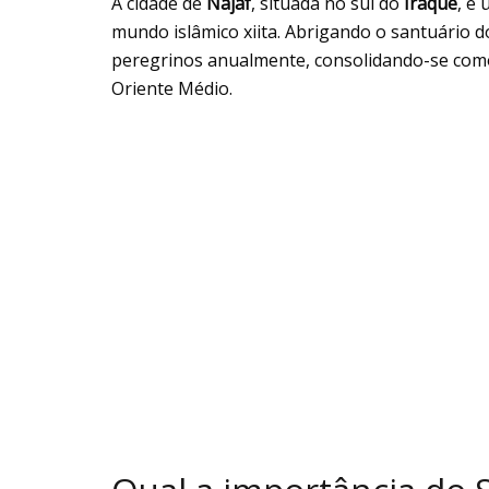
A cidade de
Najaf
, situada no sul do
Iraque
, é
mundo islâmico xiita. Abrigando o santuário d
peregrinos anualmente, consolidando-se como
Oriente Médio.