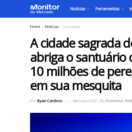
Notícias
Ferramentas
I
Home
Notícias
Economia
A cidade sagrada de
abriga o santuário
10 milhões de per
em sua mesquita
Por
Ryan Cardoso
08/maio/2026
Em
Economia
,
Notí