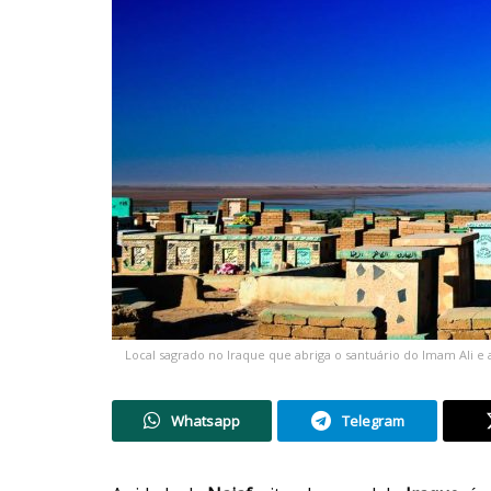
Local sagrado no Iraque que abriga o santuário do Imam Ali e
Whatsapp
Telegram