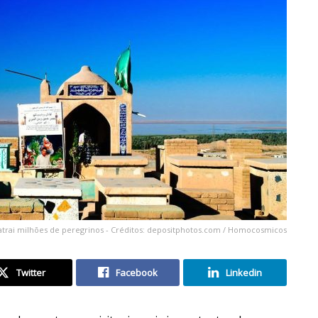
 atrai milhões de peregrinos - Créditos: depositphotos.com / Homocosmicos
Twitter
Facebook
Linkedin