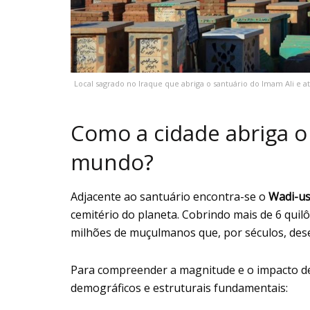
Local sagrado no Iraque que abriga o santuário do Imam Ali e 
Como a cidade abriga o
mundo?
Adjacente ao santuário encontra-se o
Wadi-u
cemitério do planeta. Cobrindo mais de 6 quil
milhões de muçulmanos que, por séculos, des
Para compreender a magnitude e o impacto de
demográficos e estruturais fundamentais: