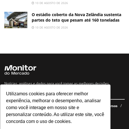
10 DE AGOSTO DE 2026
O estádio coberto da Nova Zelândia sustenta
partes do teto que pesam até 160 toneladas
10 DE AGOSTO DE 2026
Notícias, análises e dados para você tomar as melhores decisões.
Utilizamos cookies para oferecer melhor
Navegue no site
experiência, melhorar o desempenho, analisar
Últimas notícias
Quem somos
E-books gratuitos
Cursos
como você interage em nosso site e
Política de privacidade
personalizar conteúdo. Ao utilizar este site, você
concorda com o uso de cookies.
Siga nossas redes