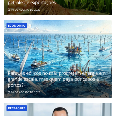
petróleo e exportações
10 DE AGOSTO DE 2026
ECONOMIA
Parques eólicos no mar prometem energia em
grande escala, mas quem paga por cabos e
portos?
10 DE AGOSTO DE 2026
DESTAQUES