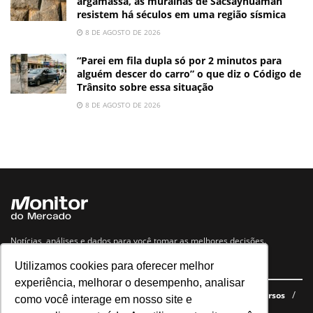
argamassa, as muralhas de Sacsayhuamán
resistem há séculos em uma região sísmica
8 DE AGOSTO DE 2026
“Parei em fila dupla só por 2 minutos para
alguém descer do carro” o que diz o Código de
Trânsito sobre essa situação
8 DE AGOSTO DE 2026
Notícias, análises e dados para você tomar as melhores decisões.
Utilizamos cookies para oferecer melhor
Navegue no site
experiência, melhorar o desempenho, analisar
Últimas notícias
Quem somos
E-books gratuitos
Cursos
como você interage em nosso site e
Política de privacidade