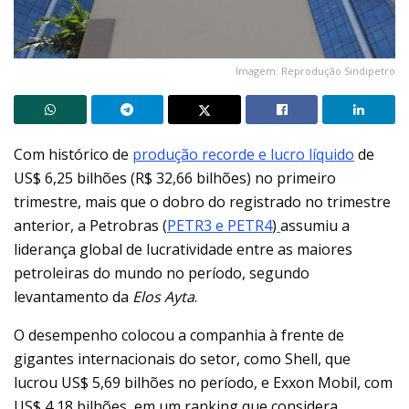
Imagem: Reprodução Sindipetro
Com histórico de
produção recorde e lucro líquido
de
US$ 6,25 bilhões (R$ 32,66 bilhões) no primeiro
trimestre, mais que o dobro do registrado no trimestre
anterior, a Petrobras (
PETR3 e PETR4
)
assumiu a
liderança global de lucratividade entre as maiores
petroleiras do mundo no período, segundo
levantamento da
Elos Ayta
.
O desempenho colocou a companhia à frente de
gigantes internacionais do setor, como Shell, que
lucrou US$ 5,69 bilhões no período, e Exxon Mobil, com
US$ 4,18 bilhões, em um ranking que considera