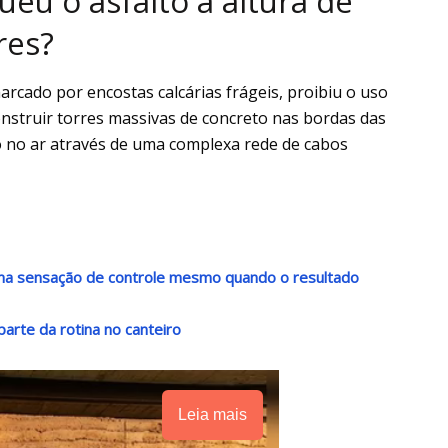
eu o asfalto à altura de
res?
rcado por encostas calcárias frágeis, proibiu o uso
construir torres massivas de concreto nas bordas das
o no ar através de uma complexa rede de cabos
 uma sensação de controle mesmo quando o resultado
arte da rotina no canteiro
Leia mais