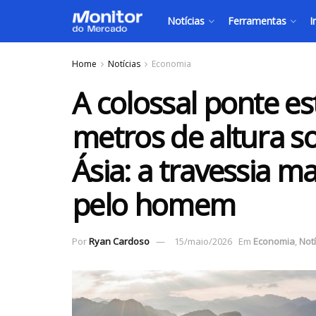
Notícias
Ferramentas
I
Home
Notícias
Economia
A colossal ponte es
metros de altura s
Ásia: a travessia ma
pelo homem
Por
Ryan Cardoso
15/maio/2026
Em
Economia
,
Notí