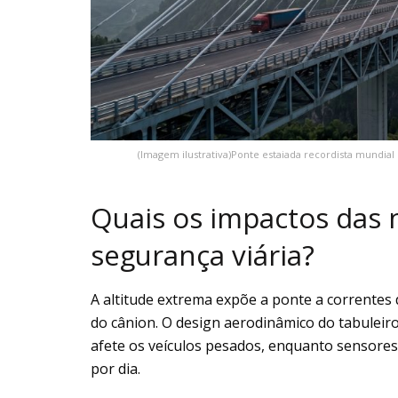
(Imagem ilustrativa)Ponte estaiada recordista mundia
Quais os impactos das 
segurança viária?
A altitude extrema expõe a ponte a correntes
do cânion. O design aerodinâmico do tabuleir
afete os veículos pesados, enquanto sensore
por dia.