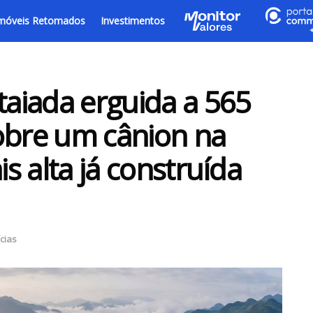
móveis Retomados
Investimentos
taiada erguida a 565
obre um cânion na
is alta já construída
cias