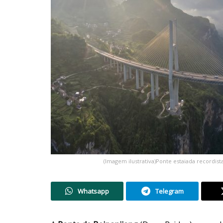
(Imagem ilustrativa)Ponte estaiada recordis
Whatsapp
Telegram