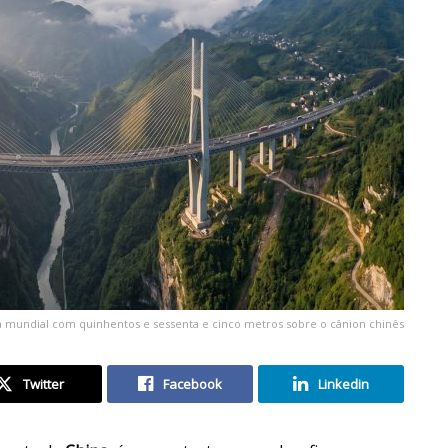
ta mundial com quinhentos e sessenta e cinco metros sobre o cânion chinês
Twitter
Facebook
Linkedin