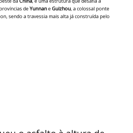
oeste da
China
, é uma estrutura que desafia a
 províncias de
Yunnan
e
Guizhou
, a colossal ponte
n, sendo a travessia mais alta já construída pelo