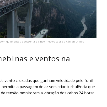
l com quinhentos e sessenta e cinco metros sobre o cânion chinês
neblinas e ventos na
 de vento cruzadas que ganham velocidade pelo funil
o permite a passagem do ar sem criar turbulência que
s de tensão monitoram a vibração dos cabos 24 horas