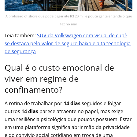
A profissão offshore que pode pagar até R$ 20 mil e pouca gente entende o que
faz no mar
Leia também:
SUV da Volkswagen com visual de cupê
se destaca pelo valor de seguro baixo e alta tecnologia
de segurança
Qual é o custo emocional de
viver em regime de
confinamento?
A rotina de trabalhar por
14 dias
seguidos e folgar
outros
14 dias
parece atraente no papel, mas exige
uma resiliência psicológica que poucos possuem. Estar
em uma plataforma significa abrir mão da privacidade
e do convívio social cotidiano em troca de uma