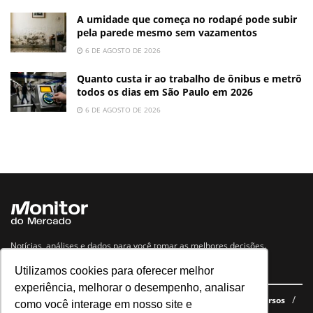
A umidade que começa no rodapé pode subir
pela parede mesmo sem vazamentos
6 DE AGOSTO DE 2026
Quanto custa ir ao trabalho de ônibus e metrô
todos os dias em São Paulo em 2026
6 DE AGOSTO DE 2026
Notícias, análises e dados para você tomar as melhores decisões.
Utilizamos cookies para oferecer melhor
Navegue no site
experiência, melhorar o desempenho, analisar
Últimas notícias
Quem somos
E-books gratuitos
Cursos
como você interage em nosso site e