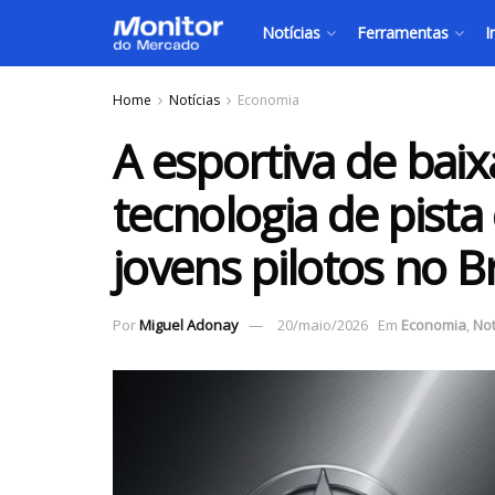
Notícias
Ferramentas
I
Home
Notícias
Economia
A esportiva de baix
tecnologia de pista
jovens pilotos no Br
Por
Miguel Adonay
20/maio/2026
Em
Economia
,
Not