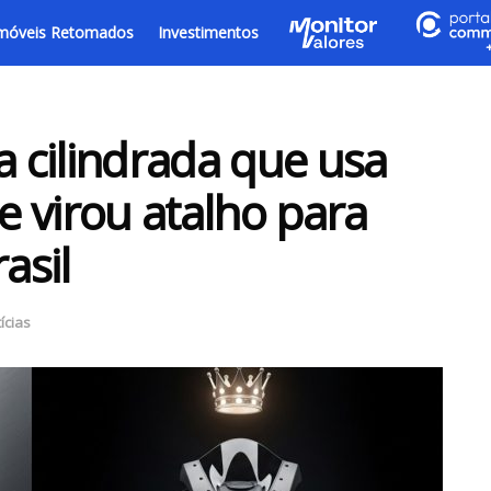
móveis Retomados
Investimentos
a cilindrada que usa
 e virou atalho para
asil
ícias