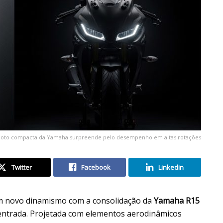
oto compacta da Yamaha surpreende pelo desempenho em altas rotações
Twitter
Facebook
Linkedin
m novo dinamismo com a consolidação da
Yamaha R15
entrada. Projetada com elementos aerodinâmicos