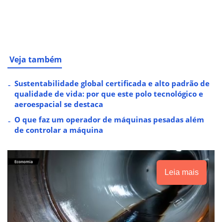
Veja também
Sustentabilidade global certificada e alto padrão de
qualidade de vida: por que este polo tecnológico e
aeroespacial se destaca
O que faz um operador de máquinas pesadas além
de controlar a máquina
Leia mais