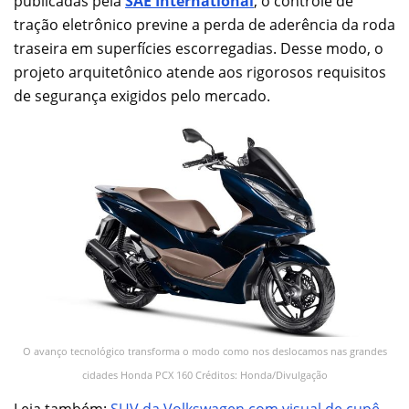
publicadas pela
SAE International
, o controle de
tração eletrônico previne a perda de aderência da roda
traseira em superfícies escorregadias. Desse modo, o
projeto arquitetônico atende aos rigorosos requisitos
de segurança exigidos pelo mercado.
O avanço tecnológico transforma o modo como nos deslocamos nas grandes
cidades Honda PCX 160 Créditos: Honda/Divulgação
Leia também:
SUV da Volkswagen com visual de cupê