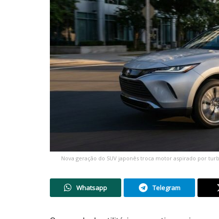
Nova geração do SUV japonês troca motor aspirado por turbo
Whatsapp
Telegram