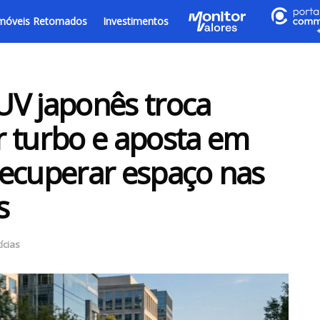
móveis Retomados
Investimentos
UV japonês troca
r turbo e aposta em
 recuperar espaço nas
s
ícias