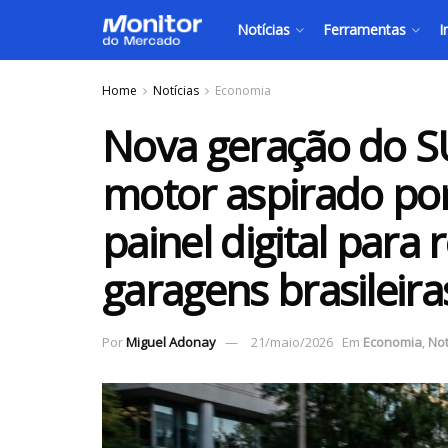
Notícias
Ferramentas
I
Home
Notícias
Economia
Nova geração do S
motor aspirado po
painel digital para
garagens brasileira
Por
Miguel Adonay
21/maio/2026
Em
Economia
,
Not