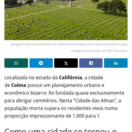
(Imagem ilustrativa)Cidade na Califórnia fundada com vastos cemitérios para
abrigar a população de São Francisco
Localizada no estado da
Califórnia
, a cidade
de
Colma
possui um planejamento urbano e
econômico bizarro: foi fundada quase exclusivamente
para abrigar cemitérios. Nesta “Cidade das Almas”, a
população morta supera os residentes vivos numa
proporção impressionante de 1.000 para 1.
Como uma cidade se tornou o