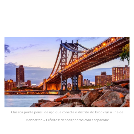
Clássica ponte pênsil de aço que conecta o distrito do Brooklyn à ilha de
Manhattan – Créditos: depositphotos.com / sepavone