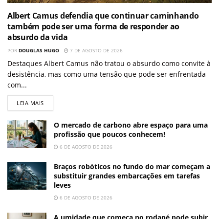
Albert Camus defendia que continuar caminhando
também pode ser uma forma de responder ao
absurdo da vida
POR
DOUGLAS HUGO
7 DE AGOSTO DE 2026
Destaques Albert Camus não tratou o absurdo como convite à
desistência, mas como uma tensão que pode ser enfrentada
com...
LEIA MAIS
O mercado de carbono abre espaço para uma
profissão que poucos conhecem!
6 DE AGOSTO DE 2026
Braços robóticos no fundo do mar começam a
substituir grandes embarcações em tarefas
leves
6 DE AGOSTO DE 2026
A umidade que começa no rodapé pode subir