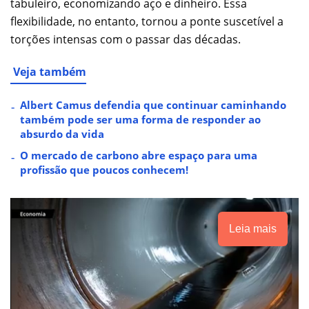
tabuleiro, economizando aço e dinheiro. Essa
flexibilidade, no entanto, tornou a ponte suscetível a
torções intensas com o passar das décadas.
Veja também
Albert Camus defendia que continuar caminhando
também pode ser uma forma de responder ao
absurdo da vida
O mercado de carbono abre espaço para uma
profissão que poucos conhecem!
Leia mais