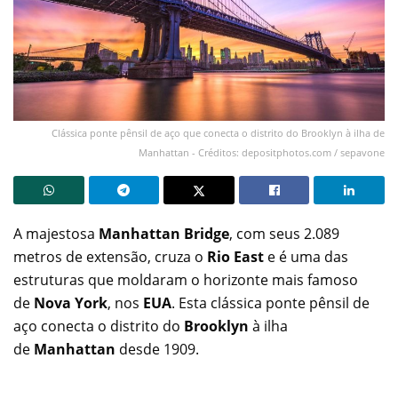
Clássica ponte pênsil de aço que conecta o distrito do Brooklyn à ilha de
Manhattan - Créditos: depositphotos.com / sepavone
A majestosa
Manhattan Bridge
, com seus 2.089
metros de extensão, cruza o
Rio East
e é uma das
estruturas que moldaram o horizonte mais famoso
de
Nova York
, nos
EUA
. Esta clássica ponte pênsil de
aço conecta o distrito do
Brooklyn
à ilha
de
Manhattan
desde 1909.