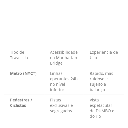
Tipo de
Acessibilidade
Experiência de
Travessia
na Manhattan
Uso
Bridge
Metrô (NYCT)
Linhas
Rápido, mas
operantes 24h
ruidoso e
no nível
sujeito a
inferior
balanço
Pedestres /
Pistas
Vista
Ciclistas
exclusivas e
espetacular
segregadas
de DUMBO e
do rio