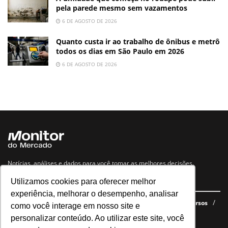
pela parede mesmo sem vazamentos
6 DE AGOSTO DE 2026
Quanto custa ir ao trabalho de ônibus e metrô
todos os dias em São Paulo em 2026
6 DE AGOSTO DE 2026
Notícias, análises e dados para você tomar as melhores decisões.
Utilizamos cookies para oferecer melhor
Navegue no site
experiência, melhorar o desempenho, analisar
Últimas notícias
Quem somos
E-books gratuitos
Cursos
como você interage em nosso site e
Política de privacidade
personalizar conteúdo. Ao utilizar este site, você