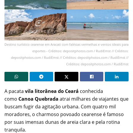
Destino turístico cearense em Aracati com falésias vermelhas e ventos ideais para
esportes - Créditos: depositphotos.com / RudiErnst // Créditos:
depositphotos.com / RudiErnst // Créditos: depositphotos.com / RudiErnst //
Créditos: depositphotos.com / RudiErnst
A pacata
vila litorânea do Ceará
conhecida
como
Canoa Quebrada
atrai milhares de viajantes que
buscam fugir da agitação urbana. Com quatro mil
moradores, o charmoso povoado cearense é famoso
por suas imensas dunas de areia clara e pela rotina
tranquila.