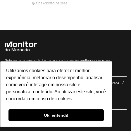
7 DE AGOSTO DE 2026
Notícias, análises e dados para você tomar as melhores decisões.
Utilizamos cookies para oferecer melhor
Navegue no site
experiência, melhorar o desempenho, analisar
Últimas notícias
Quem somos
E-books gratuitos
Cursos
como você interage em nosso site e
Política de privacidade
personalizar conteúdo. Ao utilizar este site, você
concorda com o uso de cookies.
Siga nossas redes
Ok, entendi!