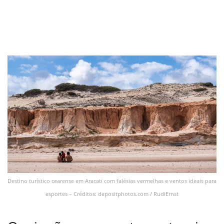
Destino turístico cearense em Aracati com falésias vermelhas e ventos ideais para
esportes – Créditos: depositphotos.com / RudiErnst