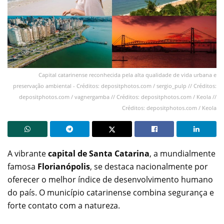
Capital catarinense reconhecida pela alta qualidade de vida urbana e
preservação ambiental - Créditos: depositphotos.com / sergio_pulp // Créditos:
depositphotos.com / vagnergamba // Créditos: depositphotos.com / Keola //
Créditos: depositphotos.com / Keola
A vibrante
capital de Santa Catarina
, a mundialmente
famosa
Florianópolis
, se destaca nacionalmente por
oferecer o melhor índice de desenvolvimento humano
do país. O município catarinense combina segurança e
forte contato com a natureza.