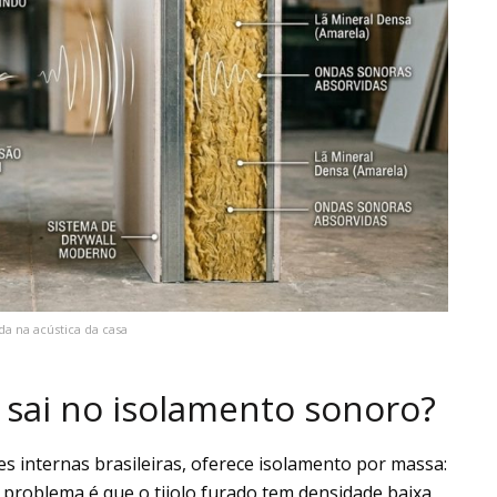
a na acústica da casa
e sai no isolamento sonoro?
es internas brasileiras, oferece isolamento por massa:
 problema é que o tijolo furado tem densidade baixa