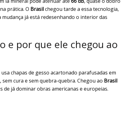
m lã mineral pode atenuar até
66 dB
, quase o dobro
na prática. O
Brasil
chegou tarde a essa tecnologia,
a mudança já está redesenhando o interior das
co e por que ele chegou ao
 usa chapas de gesso acartonado parafusadas em
a, sem cura e sem quebra-quebra. Chegou ao
Brasil
s de já dominar obras americanas e europeias.