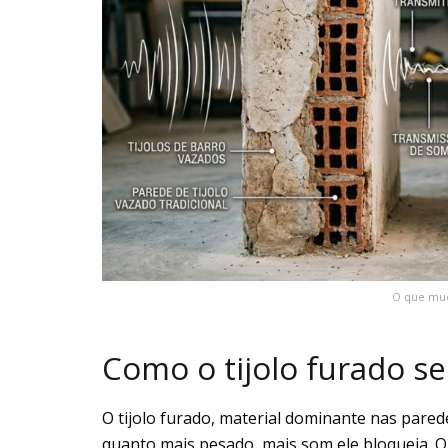
O que mud
Como o tijolo furado s
O tijolo furado, material dominante nas pared
quanto mais pesado, mais som ele bloqueia. O