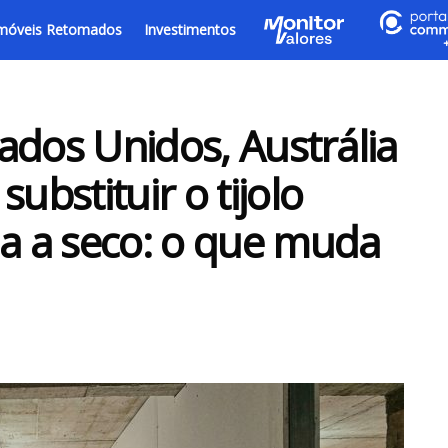
móveis Retomados
Investimentos
tados Unidos, Austrália
ubstituir o tijolo
ma a seco: o que muda