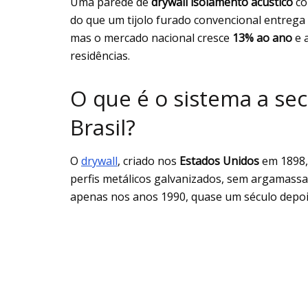
Uma parede de
drywall isolamento acústico
co
do que um tijolo furado convencional entrega 
mas o mercado nacional cresce
13% ao ano
e 
residências.
O que é o sistema a se
Brasil?
O
drywall
, criado nos
Estados Unidos
em 1898,
perfis metálicos galvanizados, sem argamass
apenas nos anos 1990, quase um século depoi