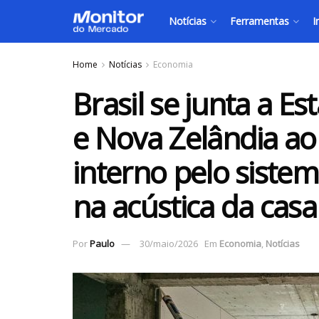
Notícias
Ferramentas
I
Home
Notícias
Economia
Brasil se junta a Es
e Nova Zelândia ao s
interno pelo siste
na acústica da casa
Por
Paulo
30/maio/2026
Em
Economia
,
Notícias