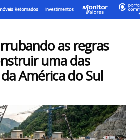
móveis Retomados
Investimentos
errubando as regras
onstruir uma das
 da América do Sul