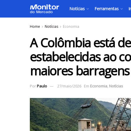
Notícias
Ferramentas
I
Home
Notícias
Economia
A Colômbia está d
estabelecidas ao c
maiores barragens
Por
Paulo
27/maio/2026
Em
Economia
,
Notícias