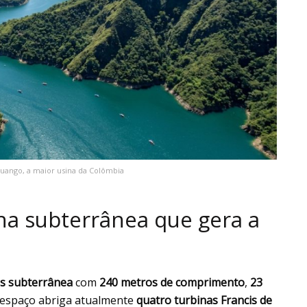
Ituango, a maior usina da Colômbia
na subterrânea que gera a
s subterrânea
com
240 metros de comprimento
,
23
e espaço abriga atualmente
quatro turbinas Francis de