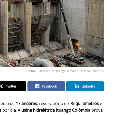
Central Hidroelétrica Ituango, a maior usina da Colômbia
Twitter
Facebook
Linkedin
rédio de
17 andares
, reservatório de
78 quilômetros
e
s
por dia. A
usina hidrelétrica Ituango Colômbia
prova