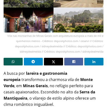
Vila nas montanhas de Minas Gerais com arquitetura europeia a mais de mil e
quinhentos metros - Créditos: depositphotos.com / cesarvr // Créditos:
depositphotos.com / sidneydealmeida // Créditos: depositphotos.com /
sidneydealmeida // Créditos: depositphotos.com / sidneydealmeida
A busca por
lareira e gastronomia
europeia
transformou a charmosa vila de
Monte
Verde
, em
Minas Gerais
, no refúgio perfeito para
casais apaixonados. Escondido no alto da
Serra da
Mantiqueira
, o vilarejo de estilo alpino oferece um
clima romântico inigualável.