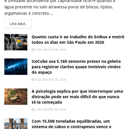
A umidade ascendente por capilaridade ocorre quando a
água presente no solo atravessa poros de blocos, tijolos,
argamassas e concreto....
LEIA MAIS
Quanto custa ir ao trabalho de ônibus e metrô
todos os dias em São Paulo em 2026
6 DE AGOSTO DE 2026
IceCube usa 5.160 sensores presos na geleira
para registrar clarões quase invisíveis vindos
do espaço
6 DE AGOSTO DE 2026
A psicologia explica por que interromper uma
distração pode ser mais difícil do que nunca
tê-la começado
6 DE AGOSTO DE 2026
Com 15.500 toneladas equilibradas, um
sistema de cabos e contrapesos vence o