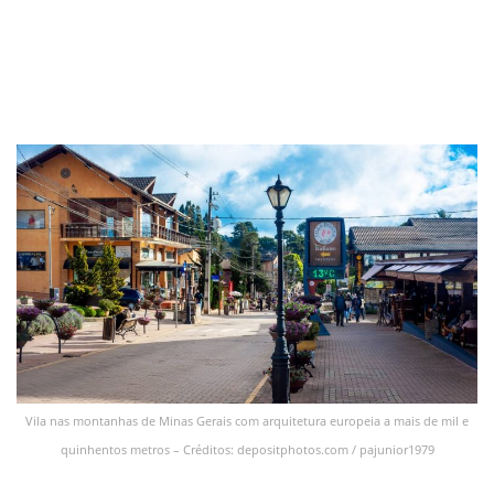
Vila nas montanhas de Minas Gerais com arquitetura europeia a mais de mil e
quinhentos metros – Créditos: depositphotos.com / pajunior1979