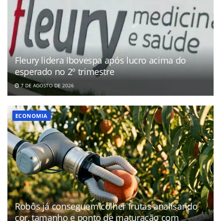
Fleury lidera Ibovespa após lucro acima do
esperado no 2º trimestre
7 DE AGOSTO DE 2026
ECONOMIA
Robôs já conseguem colher frutas analisando
cor, tamanho e ponto de maturação com