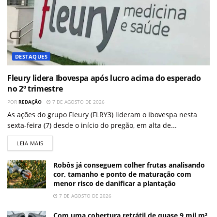
DESTAQUES
Fleury lidera Ibovespa após lucro acima do esperado
no 2º trimestre
POR
REDAÇÃO
7 DE AGOSTO DE 2026
As ações do grupo Fleury (FLRY3) lideram o Ibovespa nesta
sexta-feira (7) desde o início do pregão, em alta de...
LEIA MAIS
Robôs já conseguem colher frutas analisando
cor, tamanho e ponto de maturação com
menor risco de danificar a plantação
7 DE AGOSTO DE 2026
Com uma cobertura retrátil de quase 9 mil m²,