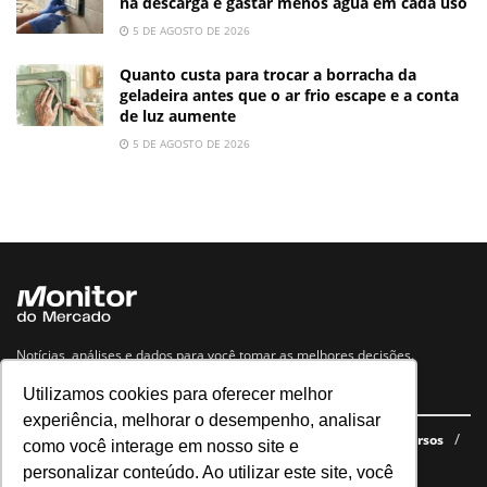
na descarga e gastar menos água em cada uso
5 DE AGOSTO DE 2026
Quanto custa para trocar a borracha da
geladeira antes que o ar frio escape e a conta
de luz aumente
5 DE AGOSTO DE 2026
Notícias, análises e dados para você tomar as melhores decisões.
Utilizamos cookies para oferecer melhor
Navegue no site
experiência, melhorar o desempenho, analisar
Últimas notícias
Quem somos
E-books gratuitos
Cursos
como você interage em nosso site e
Política de privacidade
personalizar conteúdo. Ao utilizar este site, você