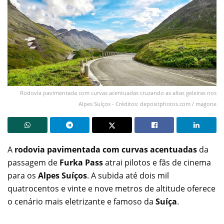
Rodovia pavimentada com curvas acentuadas cruzando as altas geleiras nos
Alpes Suíços - Créditos: depositphotos.com / magone
A
rodovia pavimentada com curvas acentuadas
da
passagem de
Furka Pass
atrai pilotos e fãs de cinema
para os
Alpes Suíços
. A subida até dois mil
quatrocentos e vinte e nove metros de altitude oferece
o cenário mais eletrizante e famoso da
Suíça
.