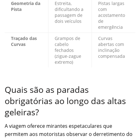
Geometria da
Estreita,
Pistas largas
Pista
dificultando a
com
passagem de
acostamento
dois veículos
de
emergência
Traçado das
Grampos de
Curvas
Curvas
cabelo
abertas com
fechados
inclinação
(zigue-zague
compensada
extremo)
Quais são as paradas
obrigatórias ao longo das altas
geleiras?
A viagem oferece mirantes espetaculares que
permitem aos motoristas observar o derretimento do