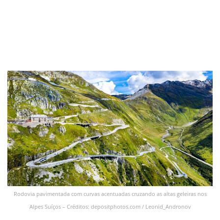
Rodovia pavimentada com curvas acentuadas cruzando as altas geleiras nos
Alpes Suíços – Créditos: depositphotos.com / Leonid_Andronov