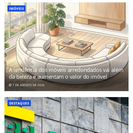
IMÓVEIS
A tendência dos móveis arredondados vai além
da beleza e aumentam o valor do imóvel
7 DE AGOSTO DE 2026
DESTAQUES