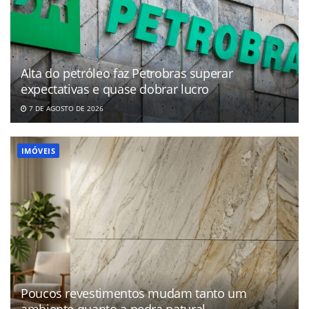
Alta do petróleo faz Petrobras superar
expectativas e quase dobrar lucro
7 DE AGOSTO DE 2026
IMÓVEIS
Poucos revestimentos mudam tanto um
ambiente quanto a pedra natural