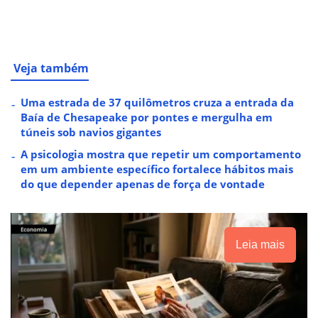
Veja também
Uma estrada de 37 quilômetros cruza a entrada da
Baía de Chesapeake por pontes e mergulha em
túneis sob navios gigantes
A psicologia mostra que repetir um comportamento
em um ambiente específico fortalece hábitos mais
do que depender apenas de força de vontade
Leia mais