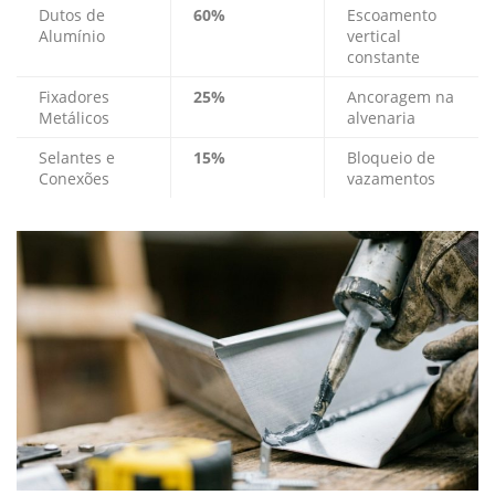
Dutos de
60%
Escoamento
Alumínio
vertical
constante
Fixadores
25%
Ancoragem na
Metálicos
alvenaria
Selantes e
15%
Bloqueio de
Conexões
vazamentos