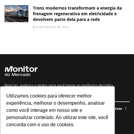
Trens modernos transformam a energia da
frenagem regenerativa em eletricidade e
devolvem parte dela para a rede
8 DE AGOSTO DE 2026
Notícias, análises e dados para você tomar as melhores decisões.
Utilizamos cookies para oferecer melhor
Navegue no site
experiência, melhorar o desempenho, analisar
Últimas notícias
Quem somos
E-books gratuitos
Cursos
como você interage em nosso site e
Política de privacidade
personalizar conteúdo. Ao utilizar este site, você
concorda com o uso de cookies.
Siga nossas redes