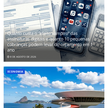
Quanto custa o “efeito vampiro” das
assinaturas digitais e quanto 10 pequenas
cobranças podem levar do orçamento em 1
ano
8 DE AGOSTO DE 2026
ECONOMIA