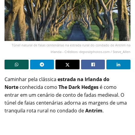
Túnel natural de faias centenárias na estrada rural do condado de Antrim na
Irlanda - Créditos: depositphotos.com / Steve_Allen
Caminhar pela clássica
estrada na Irlanda do
Norte
conhecida como
The Dark Hedges
é como
entrar em um cenário de conto de fadas medieval. O
túnel de faias centenárias adorna as margens de uma
tranquila rota rural no condado de
Antrim
.