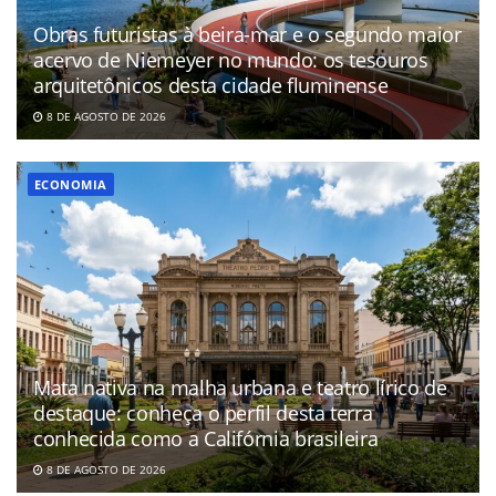
Obras futuristas à beira-mar e o segundo maior
acervo de Niemeyer no mundo: os tesouros
arquitetônicos desta cidade fluminense
8 DE AGOSTO DE 2026
ECONOMIA
Mata nativa na malha urbana e teatro lírico de
destaque: conheça o perfil desta terra
conhecida como a Califórnia brasileira
8 DE AGOSTO DE 2026