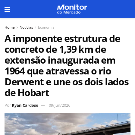
Home
Notícias
Economia
A imponente estrutura de
concreto de 1,39 km de
extensão inaugurada em
1964 que atravessa o rio
Derwent e une os dois lados
de Hobart
Por
Ryan Cardoso
09/jun/2026