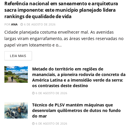
Referência nacional em saneamento e arquitetura
sacra imponente: este município planejado lidera
rankings de qualidade de vida
POR
ANA
6 DE AGOSTO DE 2026
Cidade planejada costuma envelhecer mal. As avenidas
largas viram engarrafamento, as áreas verdes reservadas no
papel viram loteamento e o...
LEIA MAIS
Metade do território em regiões de
mananciais, a pioneira rodovia de concreto da
América Latina e a imensidão verde da serra:
os contrastes deste destino
6 DE AGOSTO DE 2026
Técnico de PLSV mantém máquinas que
desenrolam quilômetros de dutos no fundo
do mar
6 DE AGOSTO DE 2026