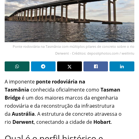
Ponte rodoviária na Tasmânia com múltiplos pilares de concreto sobre o rio
Derwent - Créditos: depositphotos.com / weilinlu
A imponente
ponte rodoviária na
Tasmânia
conhecida oficialmente como
Tasman
Bridge
é um dos maiores marcos da engenharia
rodoviária e da reconstrução da infraestrutura
da
Austrália
. A estrutura de concreto atravessa o
rio
Derwent
, conectando a cidade de
Hobart
.
Qual é o perfil histórico e