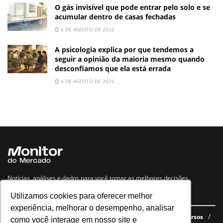
O gás invisível que pode entrar pelo solo e se
acumular dentro de casas fechadas
6 DE AGOSTO DE 2026
A psicologia explica por que tendemos a
seguir a opinião da maioria mesmo quando
desconfiamos que ela está errada
6 DE AGOSTO DE 2026
Notícias, análises e dados para você tomar as melhores decisões.
Utilizamos cookies para oferecer melhor
Navegue no site
experiência, melhorar o desempenho, analisar
Últimas notícias
Quem somos
E-books gratuitos
Cursos
como você interage em nosso site e