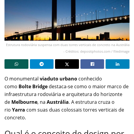
Estrutura rodoviária suspensa com duas torres verticais de concreto na Austrália
- Créditos: depositphotos.com / filedimage
O monumental
viaduto urbano
conhecido
como
Bolte Bridge
destaca-se como o maior marco de
infraestrutura rodoviária e arquitetura do horizonte
de
Melbourne
, na
Austrália
. A estrutura cruza o
rio
Yarra
com suas duas colossais torres verticais de
concreto.
Qual é o conceito de design por