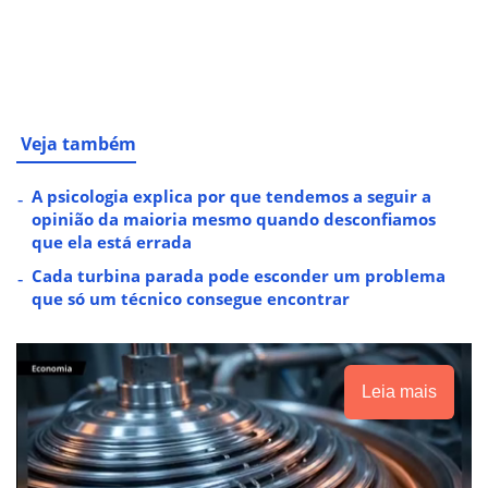
Veja também
A psicologia explica por que tendemos a seguir a
opinião da maioria mesmo quando desconfiamos
que ela está errada
Cada turbina parada pode esconder um problema
que só um técnico consegue encontrar
Leia mais