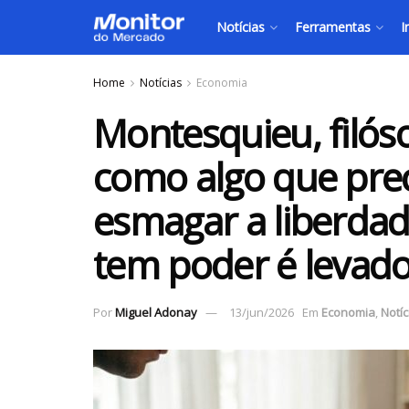
Notícias
Ferramentas
I
Home
Notícias
Economia
Montesquieu, filós
como algo que prec
esmagar a liberda
tem poder é levado
Por
Miguel Adonay
13/jun/2026
Em
Economia
,
Notíc