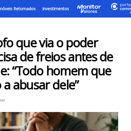
móveis Retomados
Investimentos
ofo que via o poder
isa de freios antes de
de: “Todo homem que
 a abusar dele”
ias