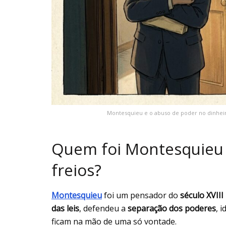
Montesquieu e o abuso de poder no dinhei
Quem foi Montesquieu e
freios?
Montesquieu
foi um pensador do
século XVIII
das leis
, defendeu a
separação dos poderes
, 
ficam na mão de uma só vontade.