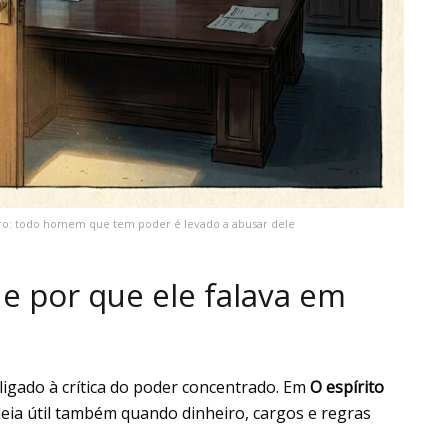
ro: todo homem que tem poder é levado a abusar dele
 por que ele falava em
ligado à crítica do poder concentrado. Em
O espírito
ideia útil também quando dinheiro, cargos e regras