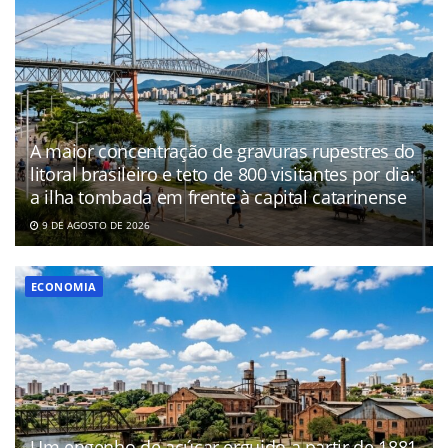
A maior concentração de gravuras rupestres do
litoral brasileiro e teto de 800 visitantes por dia:
a ilha tombada em frente à capital catarinense
9 DE AGOSTO DE 2026
ECONOMIA
Um engenho de açúcar erguido a partir de 1881