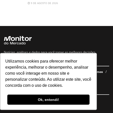
9 DE AGOSTO DE 2026
Notícias, análises e dados para você tomar as melhores decisões.
Utilizamos cookies para oferecer melhor
Navegue no site
experiência, melhorar o desempenho, analisar
Últimas notícias
Quem somos
E-books gratuitos
Cursos
como você interage em nosso site e
Política de privacidade
personalizar conteúdo. Ao utilizar este site, você
concorda com o uso de cookies.
Siga nossas redes
Ok, entendi!