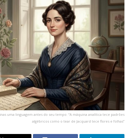
inas uma linguagem antes do seu tempo: “A máquina analítica tece padrões
algébricos como o tear de Jacquard tece flores e folhas”