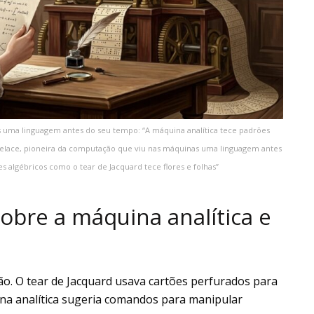
 uma linguagem antes do seu tempo: “A máquina analítica tece padrões
ovelace, pioneira da computação que viu nas máquinas uma linguagem antes
s algébricos como o tear de Jacquard tece flores e folhas”
sobre a máquina analítica e
. O tear de Jacquard usava cartões perfurados para
na analítica sugeria comandos para manipular