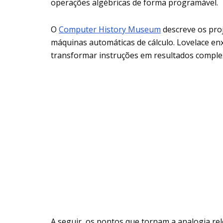
operações algébricas de forma programável.
O
Computer History Museum
descreve os pro
máquinas automáticas de cálculo. Lovelace en
transformar instruções em resultados comple
A seguir, os pontos que tornam a analogia rel