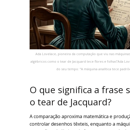
Ada Lovelace, pioneira da computação que viu nas máquinas
algébricos como o tear de Jacquard tece flores e folhas”Ada L
do seu tempo: “A máquina analítica tece padrõe
O que significa a frase 
o tear de Jacquard?
A comparação aproxima matemática e produção
controlar desenhos têxteis, enquanto a máqui