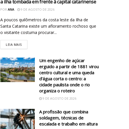
a ilha tombada em frente à capital catarinense
POR
ANA
9 DE AGOSTO DE 2026
A poucos quilômetros da costa leste da Ilha de
Santa Catarina existe um afloramento rochoso que
o visitante costuma procurar...
LEIA MAIS
Um engenho de açúcar
erguido a partir de 1881 virou
centro cultural e uma queda
d’água corta o centro: a
cidade paulista onde o rio
organiza o roteiro
9 DE AGOSTO DE 2026
A profissão que combina
soldagem, técnicas de
escalada e trabalho em altura